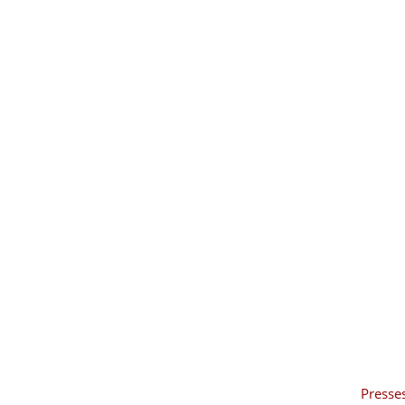
Social Media
Presse
Presse