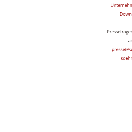
Unternehm
Down
Instagram
Pressefragen
a
presse@s
soeh
Facebook