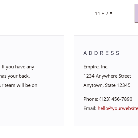
=
11 + 7
ADDRESS
 If you have any
Empire, Inc.
has your back.
1234 Anywhere Street
ur team will be on
Anytown, State 12345
Phone: (123) 456-7890
Email:
hello@yourwebsit