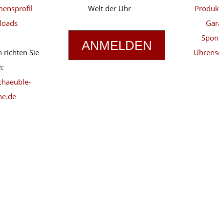
ensprofil
Welt der Uhr
Produk
loads
Gar
Spon
ANMELDEN
 richten Sie
Uhrens
n:
chaeuble-
ne.de